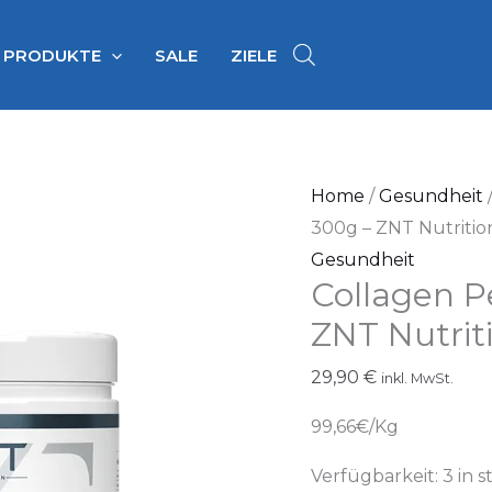
PRODUKTE
SALE
ZIELE
Collagen
Home
/
Gesundheit
Peptides
300g – ZNT Nutritio
300g
Gesundheit
Collagen P
-
ZNT
ZNT Nutrit
Nutrition
29,90
€
inkl. MwSt.
quantity
99,66€/Kg
Verfügbarkeit:
3 in 