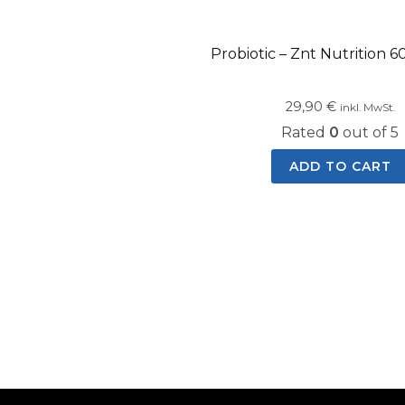
Probiotic – Znt Nutrition 6
29,90
€
inkl. MwSt.
Rated
0
out of 5
ADD TO CART