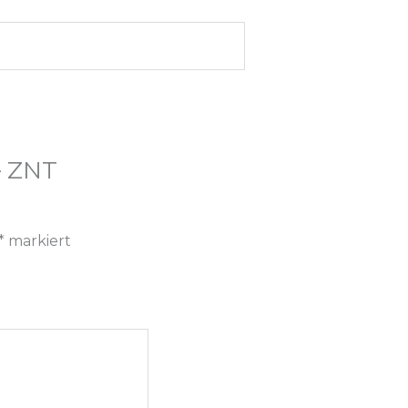
– ZNT
*
markiert