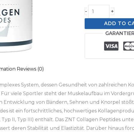
-
+
ADD TO C
GARANTIER
rmation
Reviews (0)
omplexes System, dessen Gesundheit von zahlreichen 
 Für viele Sportler steht der Muskelaufbau im Vordergr
n Entwicklung von Bändern, Sehnen und Knorpel stößt 
es ist ein fortschrittliches, hochwertiges Kollagenprod
, Typ II, Typ III) enthält. Das ZNT Collagen Peptides un
t deren Stabilität und Elastizität. Darüber hinaus för