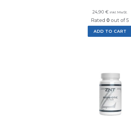
24,90
€
inkl. MwSt.
Rated
0
out of 5
ADD TO CART