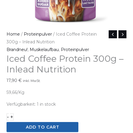
Iced
Home
/
Proteinpulver
/ Iced Coffee Protein
Coffee
300g – Inlead Nutrition
Protein
Brandneu!
,
Muskelaufbau
,
Proteinpulver
Iced Coffee Protein 300g –
300g
-
Inlead Nutrition
Inlead
Nutrition
17,90
€
inkl. MwSt.
quantity
59,66/Kg
Verfügbarkeit:
1 in stock
-
+
ADD TO CART