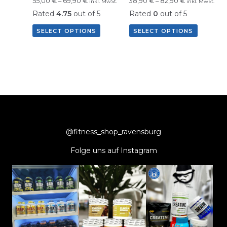
55,00
€
–
69,90
€
38,90
€
–
82,90
€
inkl. MwSt.
inkl. MwSt.
Rated
4.75
out of 5
Rated
0
out of 5
SELECT OPTIONS
SELECT OPTIONS
@fitness_shop_ravensburg
Folge uns auf Instagram