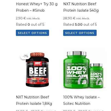
Honest Whey+ Try 30 g
NXT Nutrition Beef
Proben – #Sinob
Protein Isolate 540g
2,90
€
28,90
€
inkl. MwSt.
inkl. MwSt.
Rated
0
out of 5
Rated
5.00
out of 5
SELECT OPTIONS
SELECT OPTIONS
-7%
-7%
NXT Nutrition Beef
100% Whey Isolate –
Protein Isolate 1,8Kg
Scitec Nutrition