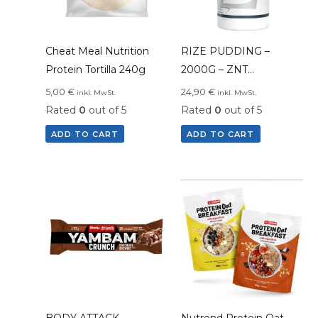
Cheat Meal Nutrition
RIZE PUDDING –
Protein Tortilla 240g
2000G – ZNT
NUTRITION
5,00
€
24,90
€
inkl. MwSt.
inkl. MwSt.
Rated
0
out of 5
Rated
0
out of 5
ADD TO CART
ADD TO CART