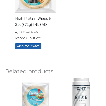
High Protein Wraps 6
Stk (372g)-INLEAD
4,90
€
inkl. MwSt.
Rated
0
out of 5
ADD TO CART
Related products