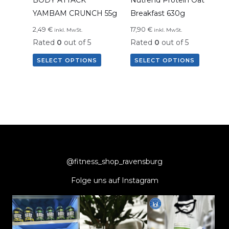
BODY ATTACK
Nutrend Protein Oat
YAMBAM CRUNCH 55g
Breakfast 630g
2,49
€
17,90
€
inkl. MwSt.
inkl. MwSt.
Rated
0
out of 5
Rated
0
out of 5
SELECT OPTIONS
SELECT OPTIONS
@fitness_shop_ravensburg
Folge uns auf Instagram