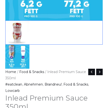
Inlead
Home
/
Food & Snacks
/ Inlead Premium Sauce
Premium
350ml
Sauce
#eatclean
,
Abnehmen
,
Brandneu!
,
Food & Snacks
,
350ml
Lowcarb
Inlead Premium Sauce
quantity
350ml