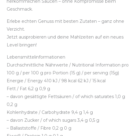
herkömmlichen Saucen – ohne Kompromisse beim
Geschmack.
Erlebe echten Genuss mit besten Zutaten – ganz ohne
Verzicht.
Jetzt ausprobieren und deine Mahlzeiten auf ein neues
Level bringen!
Lebensmittelinformationen
Durchschnittliche Nährwerte / Nutritional Information pro
100 g / per 100 g pro Portion (15 g) / per serving (15g)
​​​​​​​Energie / Energy 410 kJ / 98 kcal 62 kJ / 15 kcal
Fett / Fat 6,2 g 0,9 g
– davon gesättigte Fettsäuren / of which saturates 1,0 g
0,2 g
Kohlenhydrate / Carbohydrate 9,4 g 1,4 g
– davon Zucker / of which sugars 3,4 g 0,5 g
– Ballaststoffe / Fibre 0,2 g 0 g
Eiweiß / Protein 1,0 g 0,1 g