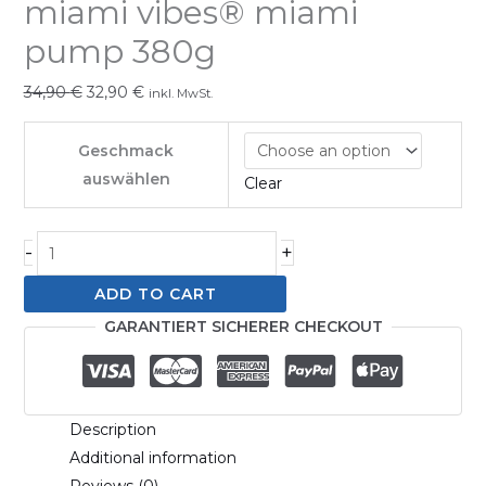
miami vibes® miami
pump
380g
pump 380g
quantity
34,90
€
32,90
€
inkl. MwSt.
Geschmack
auswählen
Clear
-
+
ADD TO CART
GARANTIERT SICHERER CHECKOUT
Description
Additional information