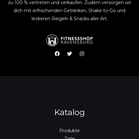
zu 100 % vertreten und verkaufen. Zudem versorgen wir
dich mit erfrischenden Getränken, Shake-to-Go und
leckeren Riegeln & Snacks aller Art.
F
T
I
a
w
n
c
i
s
e
t
t
b
t
a
o
e
g
o
r
r
k
a
m
Katalog
Produkte
Ziele