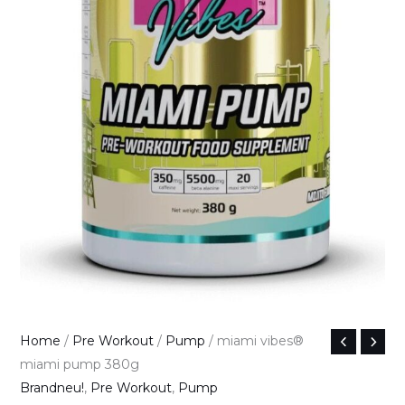
miami
Home
/
Pre Workout
/
Pump
/ miami vibes®
vibes®
miami pump 380g
miami
Brandneu!
,
Pre Workout
,
Pump