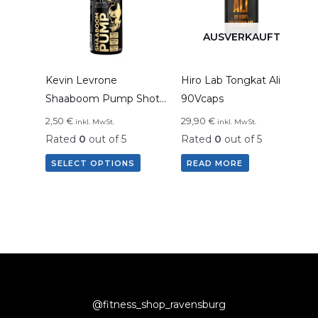
AUSVERKAUFT
Kevin Levrone
Hiro Lab Tongkat Ali
Shaaboom Pump Shot
90Vcaps
120ml, 4 Portionen
2,50
€
29,90
€
inkl. MwSt.
inkl. MwSt.
Rated
0
out of 5
Rated
0
out of 5
SELECT OPTIONS
READ MORE
@fitness_shop_ravensburg