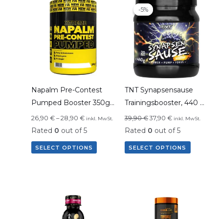
-5%
-5%
Napalm Pre-Contest
TNT Synapsensause
Pumped Booster 350g
Trainingsbooster, 440 g
– Fitness Authority
Dose
26,90
€
–
28,90
€
39,90
€
37,90
€
inkl. MwSt.
inkl. MwSt.
Rated
0
out of 5
Rated
0
out of 5
SELECT OPTIONS
SELECT OPTIONS